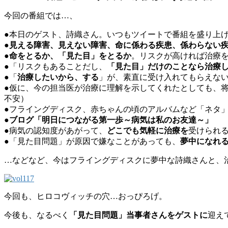
今回の番組では…、
●本日のゲスト、詩織さん。いつもツイートで番組を盛り上
●
見える障害、見えない障害、命に係わる疾患、係わらない
●
命をとるか、「見た目」をとるか
。リスクが高ければ治療
●「リスクもあることだし、
「見た目」だけのことなら治療
●「
治療したいから、する
」が、素直に受け入れてもらえな
●仮に、今の担当医が治療に理解を示してくれたとしても、
不安）
●フライングディスク、赤ちゃんの頃のアルバムなど「ネタ
●
ブログ「明日につながる第一歩～病気は私のお友達～」
●病気の認知度があがって、
どこでも気軽に治療を
受けられ
●「見た目問題」が原因で嫌なことがあっても、
夢中になれ
…などなど、今はフライングディスクに夢中な詩織さんと、
今回も、ヒロコヴィッチの穴…おっぴろげ。
今後も、なるべく
「見た目問題」当事者さんをゲストに
迎え