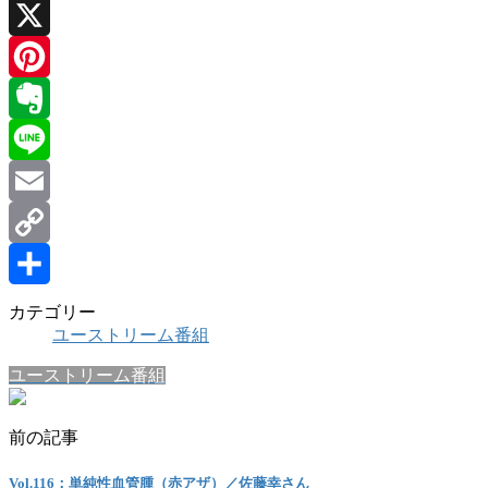
Facebook
X
Pinterest
Evernote
Line
Email
Copy
Link
共
カテゴリー
ユーストリーム番組
有
ユーストリーム番組
前の記事
Vol.116：単純性血管腫（赤アザ）／佐藤幸さん