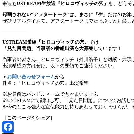
来週も
USTREAM生放送『ヒロコヴィッチの穴』
を、どうぞ
録画されない“アフタートーク”は、まさに「生」だけのお楽
ぜひリアルタイムで、アフタートークまでたっぷりとお楽し
―――――
USTREAM番組『ヒロコヴィッチの穴』
では
「見た目問題」当事者の番組出演を大募集
しています！
当事者の皆さん、ヒロコヴィッチ（外川浩子）と対談・共演
出演希望の方はぜひ、以下の要領でご連絡ください。
＞
お問い合わせフォーム
から
件名：『ヒロコヴィッチの穴』出演希望
※お名前はハンドルネームでもかまいません
※USTREAMにて顔出し可、「見た目問題」についてお話
※今のところ強大な宣伝能力は持ちあわせておりませんが、
［このページをシェア］