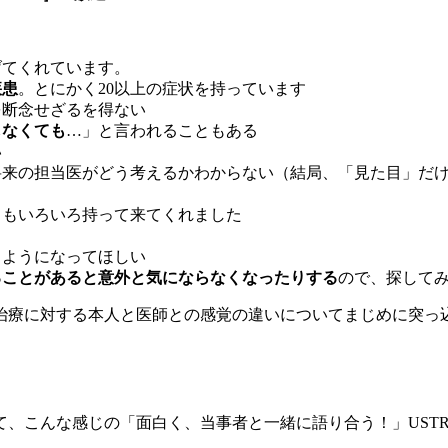
げてくれています。
疾患
。とにかく20以上の症状を持っています
を断念せざるを得ない
しなくても
…」と言われることもある
い
将来の担当医がどう考えるかわからない（結局、「見た目」だ
」もいろいろ持って来てくれました
るようになってほしい
ることがあると意外と気にならなくなったりする
ので、探して
治療に対する本人と医師との感覚の違いについてまじめに突っ
て、こんな感じの「面白く、当事者と一緒に語り合う！」UST