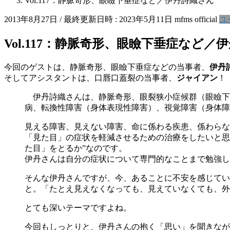
Vol.117：静脈奇形、眼瞼下垂症など／伊丹詩織さん
2013年8月27日
/ 最終更新日時 :
2023年5月11日
mfms official
ユ
Vol.117：静脈奇形、眼瞼下垂症など／
今回のゲストは、静脈奇形、眼瞼下垂症などの当事者、
伊丹
そしてアシスタントは、口唇口蓋裂の当事者、
ジャイアン
！
伊丹詩織さんは、静脈奇形、眼裂狭小症候群（眼瞼下
病、転換性障害（身体表現性障害）、視覚障害（身体障
見える障害、見えない障害、命に係わる疾患、係わらな
「見た目」の症状を軽減させるための治療をしたいと思
た目」をとるか”なのです。
伊丹さんは自分の症状について専門的なことまで勉強し
そんな伊丹さんですが、今、あることに不安を感じてい
と。「たとえ見えなくなっても、見えていなくても、外
とても深いテーマですよね。
今回もしっとりと、伊丹さんの抱く「思い」を聞きなが