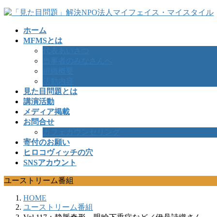
コ
ナ
ン
ビ
ホーム
テ
ゲ
MFMSとは
ン
ー
代表あいさつ
ツ
シ
当事者のみなさんへ
へ
ョ
組織概要
ス
ン
活動内容
キ
に
見た目問題とは
ッ
移
講演活動
プ
動
メディア掲載
お問合せ
カフェカウンセリング
寄付のお願い
ヒロコヴィッチの穴
SNSアカウント
ユーストリーム番組
HOME
ユーストリーム番組