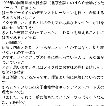
1995年の国連世界女性会議（北京会議）のＮＧＯ会場だった
ブースで、伊藤さん
はセラピーメイクのデモンストレーションを行い、希望する
各国の女性たちにメ
イクを施した。すると肌の色も文化も異なる女性たちが目を
輝かせ、実に生き生
きとした態度に変わっていった。「外見（を整えること）に
は力がある」と実感
した瞬間だ。
伊藤：内面と外見、どちらが上とか下とかではなく、切り離
せないもので一体な
のです。メイクアップの仕事に携わっている人は、みな気が
ついているこ
とだと思います。それはメイク後にお客様の見せる嬉しそう
な笑顔を技術
者は体験しているからです。理論より前に体験しているので
す。
あるときアメリカの分子生物学者キャンディス・パート氏の
理念を本で知
りました。それで、腑に落ちたというか、やっぱりそうなん
だ、と納得で