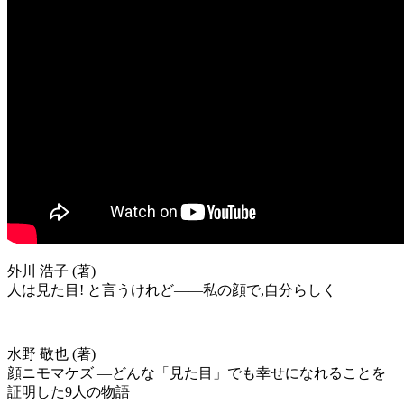
外川 浩子 (著)
人は見た目! と言うけれど――私の顔で,自分らしく
水野 敬也 (著)
顔ニモマケズ ―どんな「見た目」でも幸せになれることを
証明した9人の物語