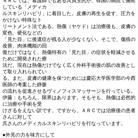
ＡＲＣでは、看護師でもある呉貞玉氏が、韓国の病院で施術
している「メディカ
ルスキンリハビリ」に着目した。皮膚の再生を促す、圧力を
かけない特殊なト
リートメント法である。熱傷（ヤケド）は治療後も、皮膚の
変色、硬化などの
「見た目」に後遺症が残る人が少なくない。そこで、傷痕の
改善、肉体機能の回
復だけではなく、熱傷特有の「見た目」の症状を軽減させる
ために開発された療
法だ。現在は熱傷だけでなく広く外科手術後の肌の改善とし
て取り入れられてい
る。また、皮膚の健康を保つためには慶応大学医学部の今西
医師の考案した静脈
の流れを促進させるヴィノフィスマッサージを行っている。
伊藤：もちろん、限界はあります。そもそも、熱傷は必然的
に治療や手術を受
けざるをえない訳です。ですから、ＡＲＣでは治療後の患者
さんに対して
呉さんのメディカルスキンリハビリを行なっています。
●外見の力を味方にして