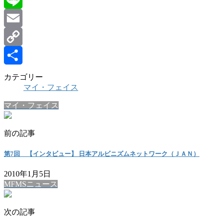
Line
Email
Copy
Link
共
カテゴリー
マイ・フェイス
有
マイ・フェイス
前の記事
第7回 【インタビュー】 日本アルビニズムネットワーク（ＪＡＮ）
2010年1月5日
MFMSニュース
次の記事