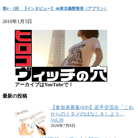
第4・5回 【インタビュー】 ㈱東京義髪整形（アプラン）
2010年1月5日
アーカイブはYouTubeで！
最新の投稿
【参加者募集(8/8)】若手交流会「これ
からのミタメのはなしをしよう」
Vol.39
2026年7月8日