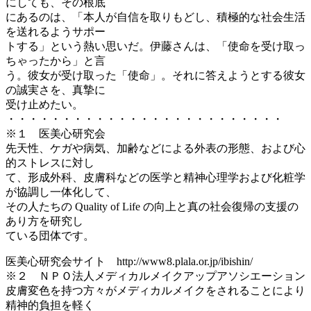
にしても、その根底
にあるのは、「本人が自信を取りもどし、積極的な社会生活
を送れるようサポー
トする」という熱い思いだ。伊藤さんは、「使命を受け取っ
ちゃったから」と言
う。彼女が受け取った「使命」。それに答えようとする彼女
の誠実さを、真摯に
受け止めたい。
・・・・・・・・・・・・・・・・・・・・・・・・・
※１ 医美心研究会
先天性、ケガや病気、加齢などによる外表の形態、および心
的ストレスに対し
て、形成外科、皮膚科などの医学と精神心理学および化粧学
が協調し一体化して、
その人たちの Quality of Life の向上と真の社会復帰の支援の
あり方を研究し
ている団体です。
医美心研究会サイト http://www8.plala.or.jp/ibishin/
※２ ＮＰＯ法人メディカルメイクアップアソシエーション
皮膚変色を持つ方々がメディカルメイクをされることにより
精神的負担を軽く