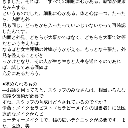
きました。それは、「すべての細胞に心がある。感情が健康
を左右する」
というものでした。細胞に心がある。体と心は一つ。だった
ら、内面も外
見も同じ。どっちから入ったっていいじゃないかって再確認
したんです。
内面と外見、どちらが大事かではなく、どちらも大事で対等
だという考え方は、
なるほど女性運動の片鱗がうかがえる。もっとな主張だ。外
見を整えることがき
っかけとなり、その人が生き生きと人生を送れるのであれ
ば、試してみる価値は
充分にあるだろう。
●求められるもの
―お話を伺ってると、スタッフのみなさんは、相当いろんな
知識や技術が必要で
すね。スタッフの育成はどうされているのですか？
伊藤：メイクセラピスト（セラピーメイクの担当者）には医
療的なメイクからビ
ューティーメイクまで、幅の広いテクニックが必要です。ま
た、医療、美