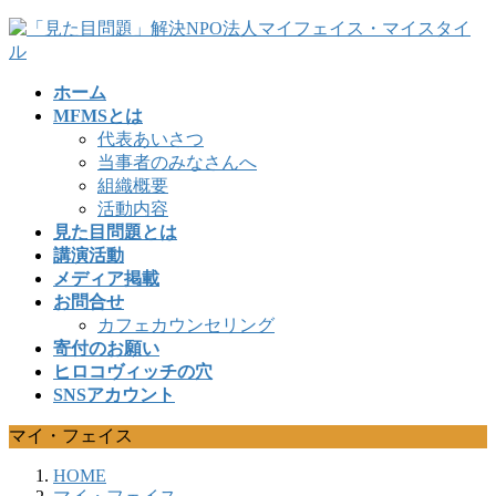
コ
ナ
ン
ビ
テ
ゲ
ホーム
ン
ー
MFMSとは
ツ
シ
代表あいさつ
へ
ョ
当事者のみなさんへ
ス
ン
組織概要
キ
に
活動内容
ッ
移
見た目問題とは
プ
動
講演活動
メディア掲載
お問合せ
カフェカウンセリング
寄付のお願い
ヒロコヴィッチの穴
SNSアカウント
マイ・フェイス
HOME