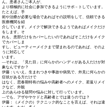
ん。患者さんご本人が、
より積極的に社会に参加できるようにサポ－トしています。
たとえば、手
術や治療が必要な場合であればその説明をして、信頼できる
医療機関を紹
介しています。メイクで解決できるようであればメイクだけ
をします。そ
れも、患部だけをカバーしたいのであればそこだけをメイク
でカバーしま
すし、ビューティーメイクまで望まれるのであれば、そのよ
うに対応して
います。
―それは、「見た目」に何らかのハンディがある人だけが対
象なんですか？
伊藤：いいえ。生まれつきや事故や病気で、外見に何らかの
症状がある方だけで
はなく、思春期特有の悩みや高齢者へのメイク、若返りメイ
クなど、外観
上のあらゆる疑問や悩みに対して行っています。
―でも、アザやヤケドと高齢者とでは違うのでは？
伊藤：（メイクの）テクニック的なことを言えば、それは違