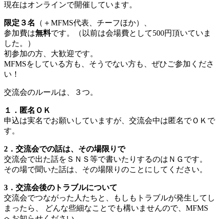
現在はオンラインで開催しています。
限定３名
（＋MFMS代表、チーフほか）、
参加費は
無料
です。（以前は会場費として500円頂いていま
した。）
初参加の方、大歓迎です。
MFMSをしている方も、そうでない方も、ぜひご参加くださ
い！
交流会のルールは、３つ。
１．匿名ＯＫ
申込は実名でお願いしていますが、交流会中は匿名でＯＫで
す。
2．交流会での話は、その場限りで
交流会で出た話をＳＮＳ等で書いたりするのはＮＧです。
その場で聞いた話は、その場限りのことにしてください。
3．交流会後のトラブルについて
交流会でつながった人たちと、もしもトラブルが発生してし
まったら、 どんな些細なことでも構いませんので、MFMS
へお知らせください。