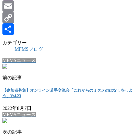
Line
Email
Copy
Link
共
カテゴリー
MFMSブログ
有
MFMSニュース
前の記事
【参加者募集】オンライン若手交流会「これからのミタメのはなしをしよ
う」Vol.23
2022年8月7日
MFMSニュース
次の記事