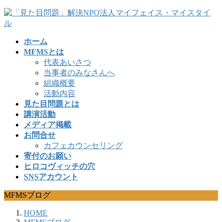
コ
ナ
ン
ビ
テ
ゲ
ホーム
ン
ー
MFMSとは
ツ
シ
代表あいさつ
へ
ョ
当事者のみなさんへ
ス
ン
組織概要
キ
に
活動内容
ッ
移
見た目問題とは
プ
動
講演活動
メディア掲載
お問合せ
カフェカウンセリング
寄付のお願い
ヒロコヴィッチの穴
SNSアカウント
MFMSブログ
HOME