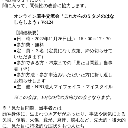
間に入って、関係性の改善に協力します。
オンライン
若手交流会「これからのミタメのはな
しをしよう」Vol.24
【開催概要】
●日 時：2022年11月26日(土） 16：00～17：30
●参加費：無料
●定 員：３名（定員になり次第、締め切らせて
いただきます）
●参加できる方：29歳までの「見た目問題」当事
者（※）
●参加方法：参加申込みいただいた方に折り返し
お知らせします
●主 催：NPO法人マイフェイス・マイスタイル
※この会は、10代20代の方向けの会となります。
※「見た目問題」当事者とは
顔や身体に、生まれつきアザがあったり、事故や病気による
欠損、傷痕、火傷、変形、麻痺、脱毛など、先天的・後天的
に、見た目に特徴的な症状をもつ人たち