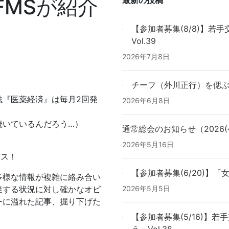
FMSが紹介
【参加者募集(8/8)】
Vol.39
2026年7月8日
チーフ（外川正行）を偲
誌『医薬経済』は毎月2回発
2026年6月8日
続いているんだろう…）
通常総会のお知らせ（2026(
2026年5月16日
カス！
【参加者募集(6/20)】
多様な情報が複雑に絡み合い
迷する状況に対し確かなオピ
2026年5月5日
ーに溢れた記事、掘り下げた
【参加者募集(5/16)】
う」Vol.38