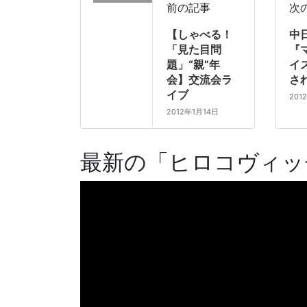
前の記事
次
【しゃべる！
中
「見た目問
『
題」“親”年
イ
会】交流会ラ
さ
イブ
201
2012年1月14日
最新の「ヒロコヴィッチ