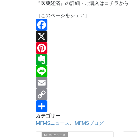
『医薬経済』の詳細・ご購入はコチラから
［このページをシェア］
Facebook
X
Pinterest
Evernote
Line
Email
Copy
カテゴリー
Link
共
MFMSニュース
、
MFMSブログ
有
MFMSニュース