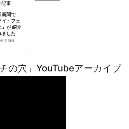
の記事
日新聞で
マイ・フェ
ス』が 紹介
れました
2年1月18日
の穴」YouTubeアーカイブ