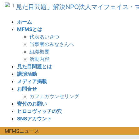
コ
ナ
ン
ビ
テ
ゲ
ホーム
ン
ー
MFMSとは
ツ
シ
代表あいさつ
へ
ョ
当事者のみなさんへ
ス
ン
組織概要
キ
に
活動内容
ッ
移
見た目問題とは
プ
動
講演活動
メディア掲載
お問合せ
カフェカウンセリング
寄付のお願い
ヒロコヴィッチの穴
SNSアカウント
MFMSニュース