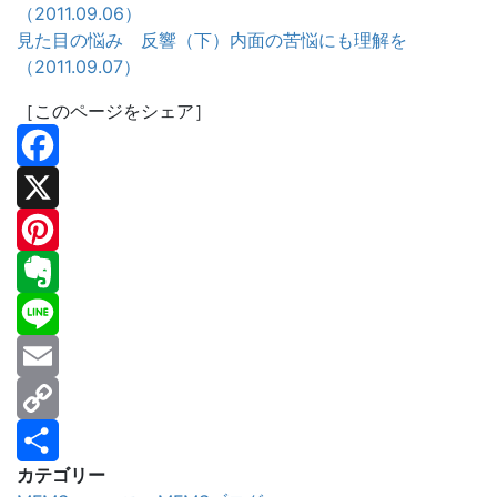
（2011.09.06）
見た目の悩み 反響（下）内面の苦悩にも理解を
（2011.09.07）
［このページをシェア］
Facebook
X
Pinterest
Evernote
Line
Email
Copy
カテゴリー
Link
共