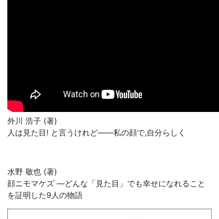
外川 浩子 (著)
人は見た目! と言うけれど――私の顔で,自分らしく
水野 敬也 (著)
顔ニモマケズ ―どんな「見た目」でも幸せになれること
を証明した9人の物語