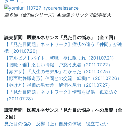
ター ）」
第６回（全7回シリーズ）▲画像クリックで記事拡大
読売新聞 医療ルネサンス「見た目の悩み」（全７回）
【「見た目問題」ネットワーク】症状の違う「仲間」が連
携（2011.07.20）
【アルビノ】バイト、就職 壁に阻まれ（2011.07.21）
【眼瞼下垂】乏しい情報 戸惑う患者（2011.07.22）
【赤アザ】「人生のモデル」なかった（2011.07.25）
【顔面動静脈奇形】仲間との交流 転機に（2011.07.26）
【やけど】補償の男女差 解消へ尽力（2011.07.27）
【「見た目問題」ネットワーク】情報を提供 孤立防ぐ
（2011.07.28）
読売新聞 医療ルネサンス「見た目の悩み」への反響（全
２回）
見た目の悩み 反響（上）自身の体験 役立てたい