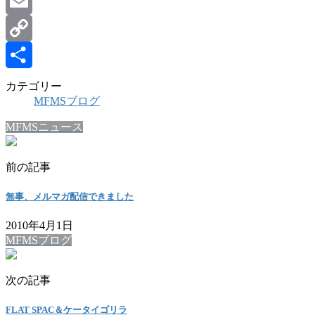
Line
Email
Copy
Link
共
カテゴリー
MFMSブログ
有
MFMSニュース
前の記事
無事、メルマガ配信できました
2010年4月1日
MFMSブログ
次の記事
FLAT SPAC＆ケータイゴリラ