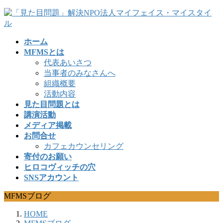
コ
ナ
ン
ビ
テ
ゲ
ホーム
ン
ー
MFMSとは
ツ
シ
代表あいさつ
へ
ョ
当事者のみなさんへ
ス
ン
組織概要
キ
に
活動内容
ッ
移
見た目問題とは
プ
動
講演活動
メディア掲載
お問合せ
カフェカウンセリング
寄付のお願い
ヒロコヴィッチの穴
SNSアカウント
MFMSブログ
HOME