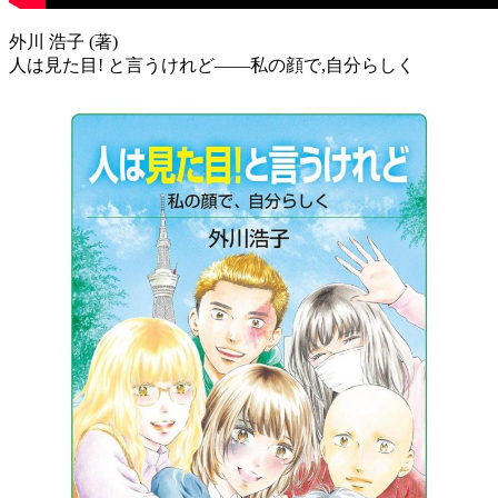
外川 浩子 (著)
人は見た目! と言うけれど――私の顔で,自分らしく