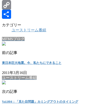
Email
Copy
Link
共
カテゴリー
ユーストリーム番組
有
MFMSブログ
前の記事
東日本巨大地震。今、私たちにできること
2011年3月16日
ユーストリーム番組
次の記事
Vol.004：「見た目問題」カミングアウトのタイミング