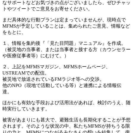
なサポートなどお気づきの点がございましたら、ぜひチャッ
トやツイートでご意見をお寄せください。
まだ具体的な行動プランは定まっていませんが、現時点で
MFMSが予定していることは、集められたご意見、情報など
をもとに、
１、情報を集約後『「見た目問題」マニュアル』を作成。
（被災地の当事者、または当事者と接する方（カウンセラー
や医療従事者等）にむけて。）
２、上記をMFMSマガジン、MFMSホームページ、
USTREAMでの配信。
被災地で放送されているFMラジオ等への交渉。
他のNPO（現地で活動している等）と連携による情報伝
達。
ほかにも有効な手段および活用法があれば、検討のうえ、随
時実行していきます。
被害があまりにも甚大で、避難生活も長期化することが予想
されます。そのような状況の中、私たちMFMSが持ちうる限
りの力と、MFMSにつながるみなさんの想いを結集して、復