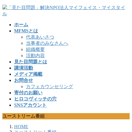
コ
ナ
ン
ビ
テ
ゲ
ホーム
ン
ー
MFMSとは
ツ
シ
代表あいさつ
へ
ョ
当事者のみなさんへ
ス
ン
組織概要
キ
に
活動内容
ッ
移
見た目問題とは
プ
動
講演活動
メディア掲載
お問合せ
カフェカウンセリング
寄付のお願い
ヒロコヴィッチの穴
SNSアカウント
ユーストリーム番組
HOME