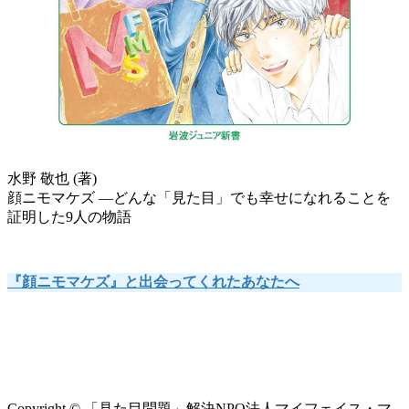
水野 敬也 (著)
顔ニモマケズ ―どんな「見た目」でも幸せになれることを
証明した9人の物語
『顔ニモマケズ』と出会ってくれたあなたへ
Copyright © 「見た目問題」解決NPO法人マイフェイス・マ