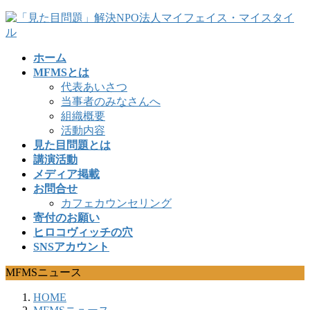
コ
ナ
ン
ビ
テ
ゲ
ホーム
ン
ー
MFMSとは
ツ
シ
代表あいさつ
へ
ョ
当事者のみなさんへ
ス
ン
組織概要
キ
に
活動内容
ッ
移
見た目問題とは
プ
動
講演活動
メディア掲載
お問合せ
カフェカウンセリング
寄付のお願い
ヒロコヴィッチの穴
SNSアカウント
MFMSニュース
HOME