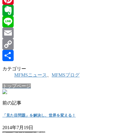
Pinterest
Evernote
Line
Email
Copy
Link
共
カテゴリー
MFMSニュース
、
MFMSブログ
有
トップページ
前の記事
「見た目問題」を解決し、世界を変える！
2014年7月19日