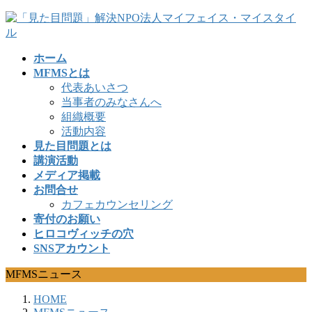
コ
ナ
ン
ビ
テ
ゲ
ホーム
ン
ー
MFMSとは
ツ
シ
代表あいさつ
へ
ョ
当事者のみなさんへ
ス
ン
組織概要
キ
に
活動内容
ッ
移
見た目問題とは
プ
動
講演活動
メディア掲載
お問合せ
カフェカウンセリング
寄付のお願い
ヒロコヴィッチの穴
SNSアカウント
MFMSニュース
HOME