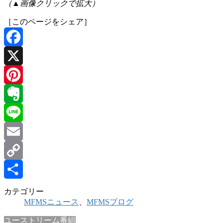
（▲画像クリックで拡大）
［このページをシェア］
Facebook
X
Pinterest
Evernote
Line
Email
Copy
Link
共
カテゴリー
MFMSニュース
、
MFMSブログ
有
ユーストリーム番組