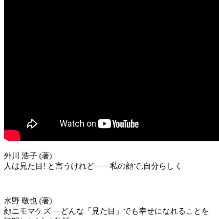
外川 浩子 (著)
人は見た目! と言うけれど――私の顔で,自分らしく
水野 敬也 (著)
顔ニモマケズ ―どんな「見た目」でも幸せになれることを