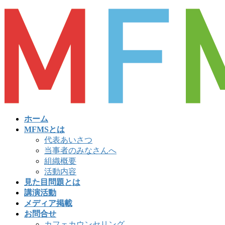
コ
ナ
ン
ビ
テ
ゲ
ン
ー
ツ
シ
へ
ョ
ス
ン
キ
に
ッ
移
プ
動
ホーム
MFMSとは
代表あいさつ
当事者のみなさんへ
組織概要
活動内容
見た目問題とは
講演活動
メディア掲載
お問合せ
カフェカウンセリング