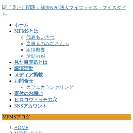
コ
ナ
ン
ビ
テ
ゲ
ホーム
ン
ー
MFMSとは
ツ
シ
代表あいさつ
へ
ョ
当事者のみなさんへ
ス
ン
組織概要
キ
に
活動内容
ッ
移
見た目問題とは
プ
動
講演活動
メディア掲載
お問合せ
カフェカウンセリング
寄付のお願い
ヒロコヴィッチの穴
SNSアカウント
MFMSブログ
HOME