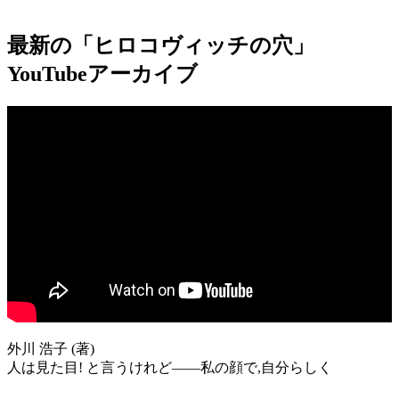
最新の「ヒロコヴィッチの穴」
YouTubeアーカイブ
外川 浩子 (著)
人は見た目! と言うけれど――私の顔で,自分らしく