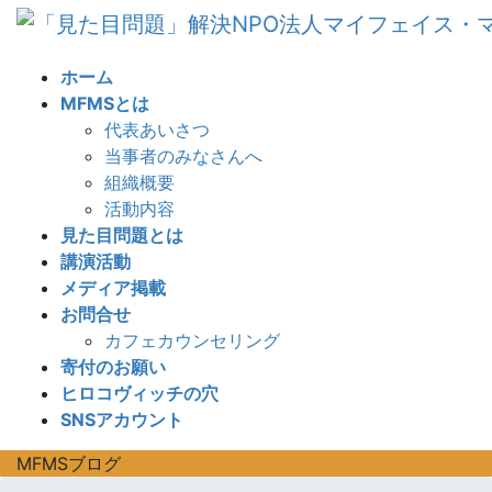
コ
ナ
ン
ビ
テ
ゲ
ホーム
ン
ー
MFMSとは
ツ
シ
代表あいさつ
へ
ョ
当事者のみなさんへ
ス
ン
組織概要
キ
に
活動内容
ッ
移
見た目問題とは
プ
動
講演活動
メディア掲載
お問合せ
カフェカウンセリング
寄付のお願い
ヒロコヴィッチの穴
SNSアカウント
MFMSブログ