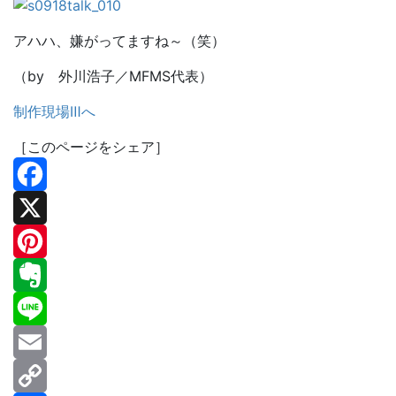
アハハ、嫌がってますね～（笑）
（by 外川浩子／MFMS代表）
制作現場Ⅲへ
［このページをシェア］
Facebook
X
Pinterest
Evernote
Line
Email