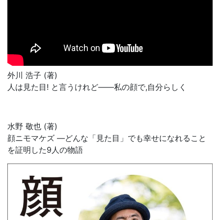
外川 浩子 (著)
人は見た目! と言うけれど――私の顔で,自分らしく
水野 敬也 (著)
顔ニモマケズ ―どんな「見た目」でも幸せになれること
を証明した9人の物語