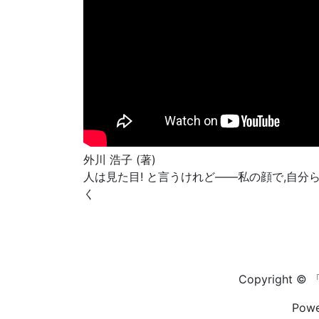
外川 浩子 (著)
人は見た目! と言うけれど――私の顔で,自分
く
Copyright 
Pow