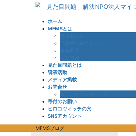
コ
ナ
ン
ビ
テ
ゲ
ホーム
ン
ー
MFMSとは
ツ
シ
代表あいさつ
へ
ョ
当事者のみなさんへ
ス
ン
組織概要
キ
に
活動内容
ッ
移
見た目問題とは
プ
動
講演活動
メディア掲載
お問合せ
カフェカウンセリング
寄付のお願い
ヒロコヴィッチの穴
SNSアカウント
MFMSブログ