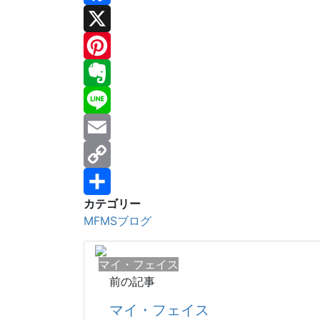
Facebook
X
Pinterest
Evernote
Line
Email
Copy
カテゴリー
Link
共
MFMSブログ
有
マイ・フェイス
前の記事
マイ・フェイス