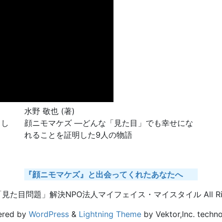
水野 敬也 (著)
らし
顔ニモマケズ ―どんな「見た目」でも幸せにな
れることを証明した9人の物語
『顔ニモマケズ』と出会ってくれたあなたへ
© 「見た目問題」解決NPO法人マイフェイス・マイスタイル All Right
ered by
WordPress
&
Lightning Theme
by Vektor,Inc. techno